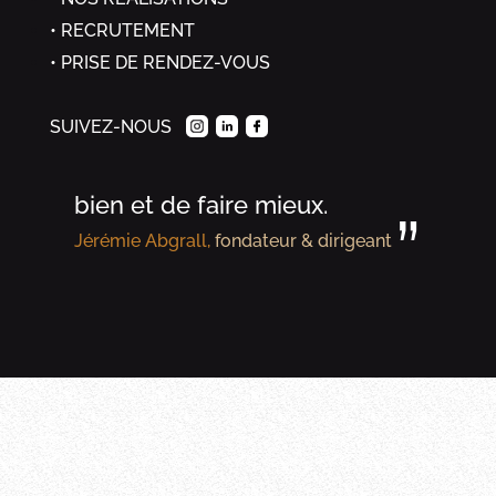
“
Chez Granit Evolution, chaque
RECRUTEMENT
réalisation vise à sublimer la
PRISE DE RENDEZ-VOUS
matière, dans le respect de sa
SUIVEZ-NOUS
beauté originelle, avec la
volonté constante de faire
bien et de faire mieux.
”
Jérémie Abgrall,
fondateur & dirigeant