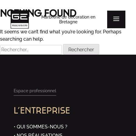
Nothing Found
Marbrerie de décoration en
Bretagne
It seems we can’t find what you’re looking for. Perhaps
searching can help.
Rechercher :
Espace professionnel
L’ENTREPRISE
QUI SOMMES-NOUS ?
NOS RÉALISATIONS