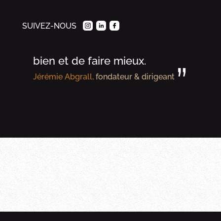
matière, dans le respect de sa
SUIVEZ-NOUS
beauté originelle, avec la
volonté constante de faire
bien et de faire mieux.
”
Jérémie Abgrall,
fondateur & dirigeant