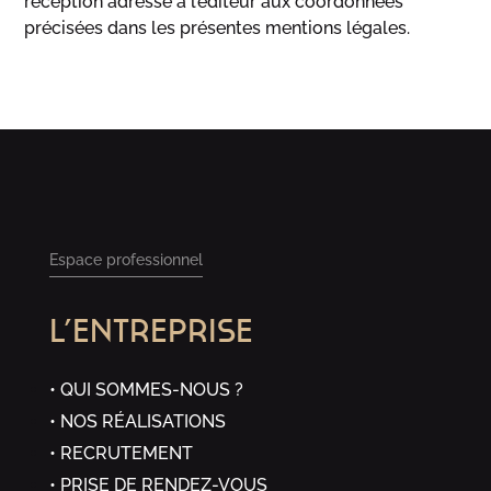
réception adressé à l’éditeur aux coordonnées
précisées dans les présentes mentions légales.
Espace professionnel
L’ENTREPRISE
“
QUI SOMMES-NOUS ?
NOS RÉALISATIONS
Chez Granit Evolution, chaque
RECRUTEMENT
réalisation vise à sublimer la
PRISE DE RENDEZ-VOUS