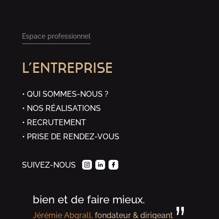
Espace professionnel
L’ENTREPRISE
“
QUI SOMMES-NOUS ?
NOS RÉALISATIONS
Chez Granit Evolution, chaque
RECRUTEMENT
réalisation vise à sublimer la
PRISE DE RENDEZ-VOUS
matière, dans le respect de sa
SUIVEZ-NOUS
beauté originelle, avec la
volonté constante de faire
bien et de faire mieux.
Jérémie Abgrall,
fondateur & dirigeant