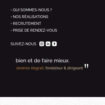
“
QUI SOMMES-NOUS ?
NOS RÉALISATIONS
Chez Granit Evolution, chaque
RECRUTEMENT
réalisation vise à sublimer la
PRISE DE RENDEZ-VOUS
matière, dans le respect de sa
SUIVEZ-NOUS
beauté originelle, avec la
volonté constante de faire
bien et de faire mieux.
”
Jérémie Abgrall,
fondateur & dirigeant