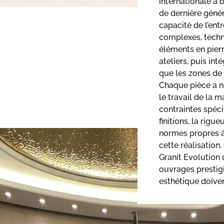
internationale à 
de dernière généra
capacité de l’entr
complexes, techni
éléments en pier
ateliers, puis int
que les zones de 
Chaque pièce a n
le travail de la 
contraintes spéci
finitions, la rig
normes propres à
cette réalisation
Granit Evolution d
ouvrages prestig
esthétique doiven