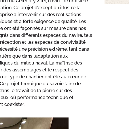
bord du Celebrity Xcel, navire de croisière
tion. Ce projet d’exception illustre la
eprise à intervenir sur des réalisations
ques et à forte exigence de qualité. Les
re ont été façonnés sur mesure dans nos
égrés dans différents espaces du navire, tels
réception et les espaces de convivialité.
écessité une précision extrême, tant dans
matière que dans l’adaptation aux
fiques du milieu naval. La maîtrise des
ueur des assemblages et le respect des
 ce type de chantier ont été au cœur de
. Ce projet témoigne du savoir-faire de
ans le travail de la pierre sur des
ieux, où performance technique et
t coexister.