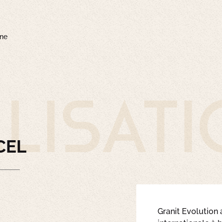
gne
lisat
CEL
Granit Evolution 